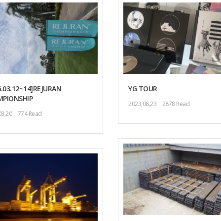
6.03.12~14]REJURAN
YG TOUR
PIONSHIP
2023,08,23
2878 Read
03,20
774 Read