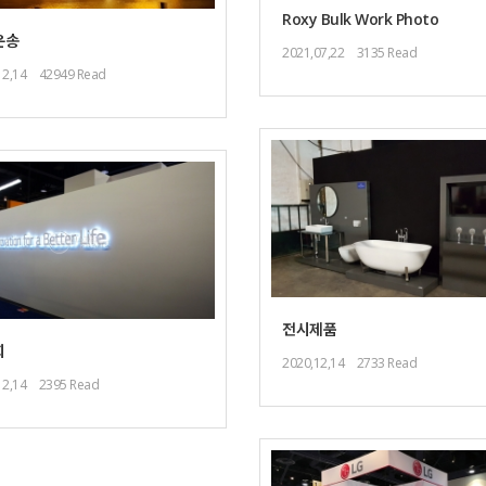
Roxy Bulk Work Photo
운송
2021,07,22
3135 Read
12,14
42949 Read
전시제품
회
2020,12,14
2733 Read
12,14
2395 Read