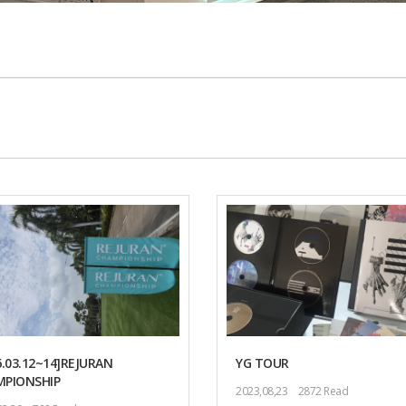
6.03.12~14]REJURAN
YG TOUR
PIONSHIP
2023,08,23
2872 Read