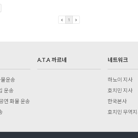
1
A.T.A 까르네
네트워크
 화물운송
하노이 지사
입 운송
호치민 지사
 공연 화물 운송
한국본사
송
호치민 무역지