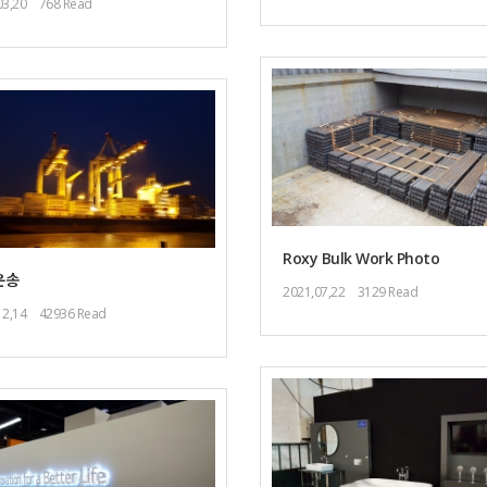
03,20
768 Read
Roxy Bulk Work Photo
운송
2021,07,22
3129 Read
12,14
42936 Read